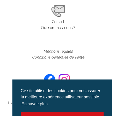
Contact
Qui sommes-nous ?
Mentions légales
Conditions générales de vente
Ce site utilise des cookies pour vos assurer
la meilleure expérience utilisateur possible.
©aerialcollection marque déposée 2024
| tous droits réservés | aerialcollection.fr banque d'images
En savoir plus
aériennes et documentaires video et cinéma |