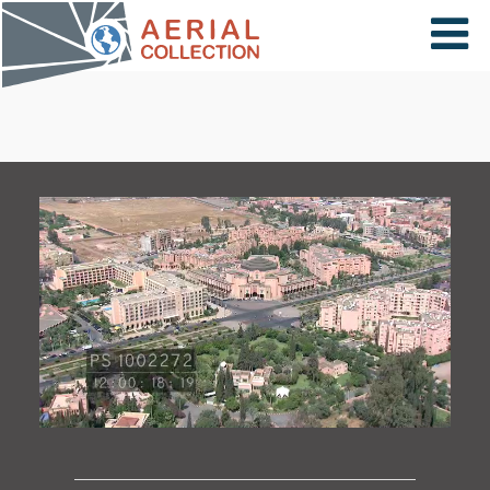
×
VIDÉOS
PAYS
CARTE
COLLECTIONS