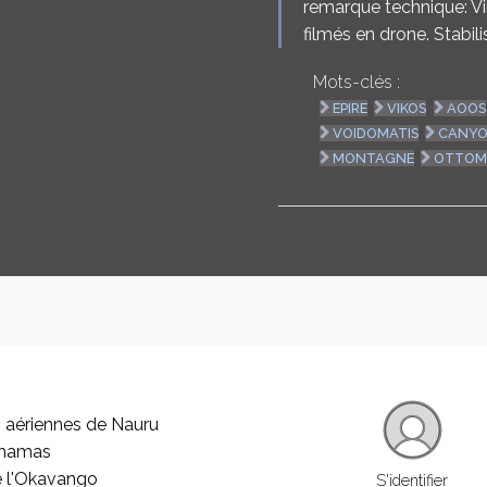
remarque technique: Vib
filmés en drone. Stabil
Mots-clés :
EPIRE
VIKOS
AOOS
VOIDOMATIS
CANY
MONTAGNE
OTTO
 aériennes de Nauru
ahamas
e l'Okavango
S'identifier