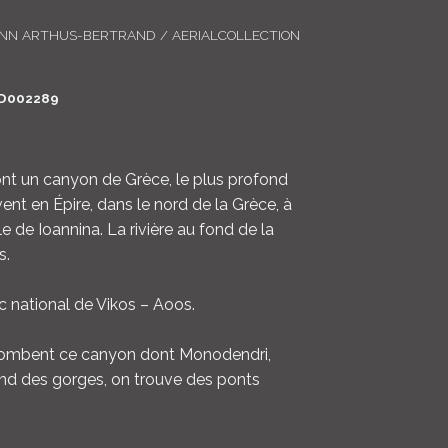
LOGIN
ANN ARTHUS-BERTRAND / AERIALCOLLECTION
ENGLISH
D002289
nt un canyon de Grèce, le plus profond
vent en Épire, dans le nord de la Grèce, à
e de Ioannina. La rivière au fond de la
s.
rc national de Vikos – Aoos.
rplombent ce canyon dont Monodendri,
fond des gorges, on trouve des ponts