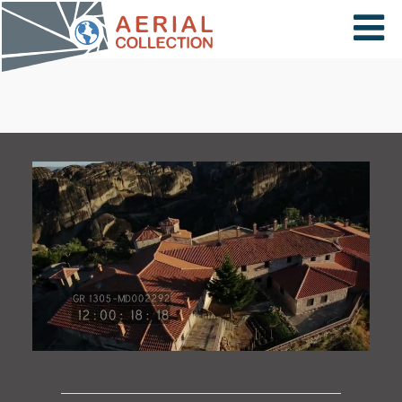
×
VIDÉOS
PAYS
CARTE
COLLECTIONS