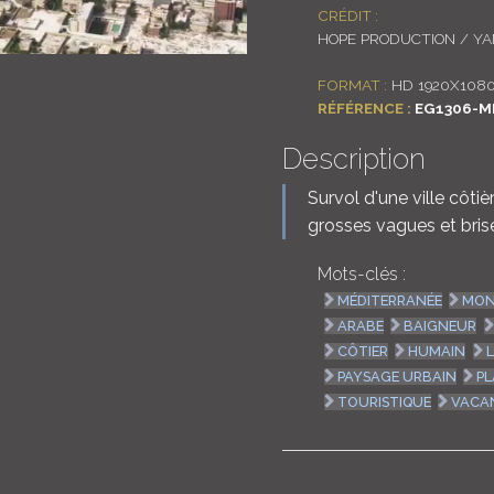
CRÉDIT :
HOPE PRODUCTION / Y
FORMAT :
HD 1920X108
RÉFÉRENCE :
EG1306-M
Description
Survol d'une ville côti
grosses vagues et bris
Mots-clés :
MÉDITERRANÉE
MON
ARABE
BAIGNEUR
CÔTIER
HUMAIN
PAYSAGE URBAIN
P
TOURISTIQUE
VACA