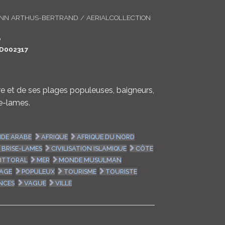
LOGIN
ANN ARTHUS-BERTRAND / AERIALCOLLECTION
ENGLISH
0
D002317
ère et de ses plages populeuses, baigneurs,
e-lames.
DE ARABE
AFRIQUE
AFRIQUE DU NORD
BRISE-LAMES
CIVILISATION ISLAMIQUE
CÔTE
LITTORAL
MER
MONDE MUSULMAN
LAGE
POPULEUX
TOURISME
TOURISTE
NCES
VAGUE
VILLE