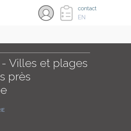
×
contact
EN
VIDÉOS
PAYS
- Villes et plages
s près
CARTE
ie
COLLECTIONS
IE