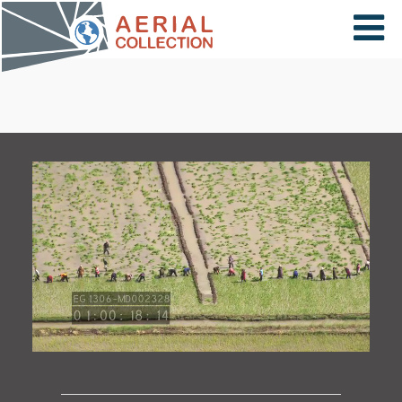
×
VIDÉOS
PAYS
CARTE
COLLECTIONS