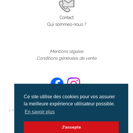
Contact
Qui sommes-nous ?
Mentions légales
Conditions générales de vente
Ce site utilise des cookies pour vos assurer
la meilleure expérience utilisateur possible.
©aerialcollection marque déposée 2024
| tous droits réservés | aerialcollection.fr banque d'images
En savoir plus
aériennes et documentaires video et cinéma |
J'accepte