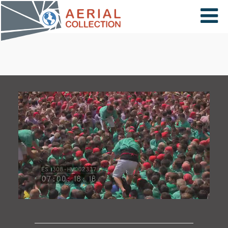
×
VIDÉOS
PAYS
CARTE
COLLECTIONS