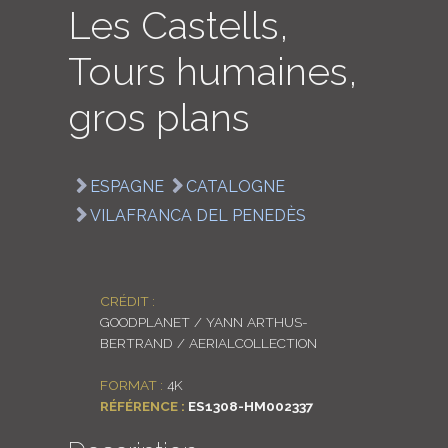
Les Castells,
LOGIN
Tours humaines,
ENGLISH
gros plans
ESPAGNE
CATALOGNE
VILAFRANCA DEL PENEDÈS
CRÉDIT :
GOODPLANET / YANN ARTHUS-
BERTRAND / AERIALCOLLECTION
FORMAT :
4K
RÉFÉRENCE :
ES1308-HM002337