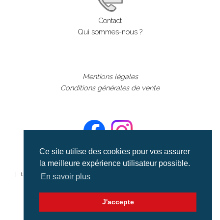
Contact
Qui sommes-nous ?
Mentions légales
Conditions générales de vente
Ce site utilise des cookies pour vos assurer
la meilleure expérience utilisateur possible.
©aerialcollection marque déposée 2024
| tous droits réservés | aerialcollection.fr banque d'images
En savoir plus
aériennes et documentaires video et cinéma |
J'accepte