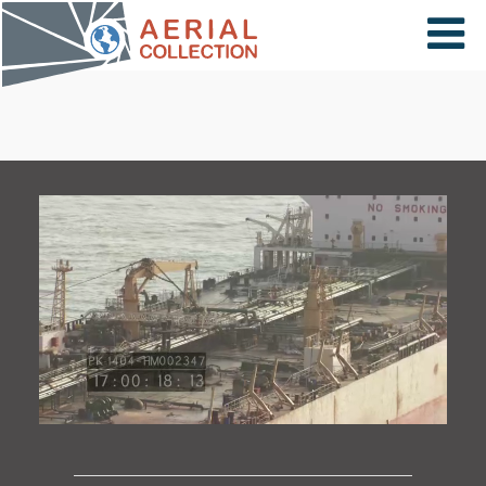
×
VIDÉOS
PAYS
CARTE
COLLECTIONS