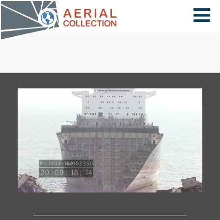
×
VIDÉOS
PAYS
CARTE
COLLECTIONS