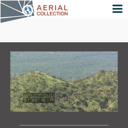
×
VIDÉOS
PAYS
CARTE
COLLECTIONS