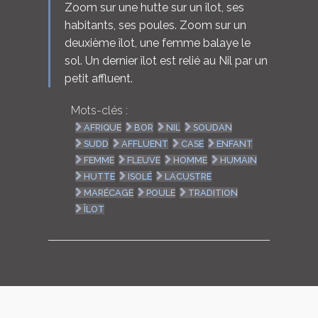
Zoom sur une hutte sur un îlot, ses
habitants, ses poules. Zoom sur un
deuxième îlot, une femme balaye le
sol. Un dernier îlot est relié au Nil par un
petit affluent.
Mots-clés :
AFRIQUE
BOR
NIL
SOUDAN
SUDD
AFFLUENT
CASE
ENFANT
FEMME
FLEUVE
HOMME
HUMAIN
HUTTE
ISOLÉ
LACUSTRE
MARÉCAGE
POULE
TRADITION
ÎLOT