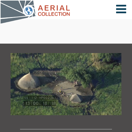
×
VIDÉOS
PAYS
CARTE
COLLECTIONS