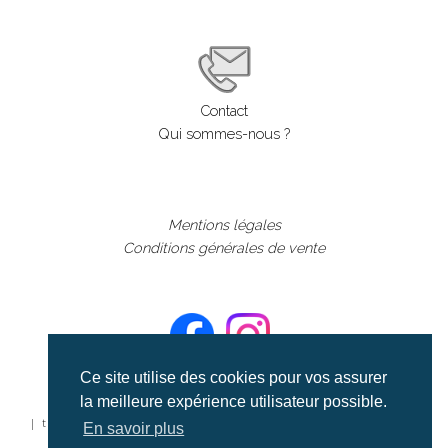
Contact
Qui sommes-nous ?
Mentions légales
Conditions générales de vente
Ce site utilise des cookies pour vos assurer
la meilleure expérience utilisateur possible.
©aerialcollection marque déposée 2024
| tous droits réservés | aerialcollection.fr banque d'images
En savoir plus
aériennes et documentaires video et cinéma |