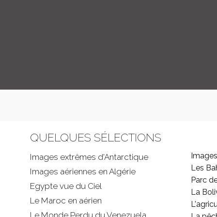
QUELQUES SÉLECTIONS
Images
Images extrêmes d'
Antarctique
Les B
Images aériennes en Algérie
Parc d
Egypte vue du Ciel
La Boli
Le Maroc en aérien
L'agricu
Le Monde Perdu du Venezuela
La pêc