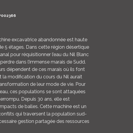
LOGIN
P002366
ENGLISH
hine excavatrice abandonnée est haute
5 étages. Dans cette région désertique
anal pour réquisitionner l’eau du Nil Blanc
se perdre dans l’immense marais de Sudd.
rs dépendent de ces marais où ils font
t la modification du cours du Nil aurait
transformation de leur mode de vie. Pour
l’eau, ces populations se sont attaquées
nterrompu. Depuis 30 ans, elle est
impacts de balles. Cette machine est un
onflits qui traversent la population sud-
cessaire gestion partagée des ressources