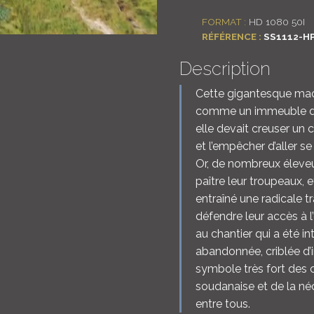
FORMAT :
HD 1080 50I
RÉFÉRENCE :
SS1112-H
Description
Cette gigantesque mac
comme un immeuble de 
elle devait creuser un c
et l’empêcher d’aller 
Or, de nombreux éleveu
paître leur troupeaux, e
entraîné une radicale 
défendre leur accès à 
au chantier qui a été i
abandonnée, criblée d’
symbole très fort des c
soudanaise et de la né
entre tous.