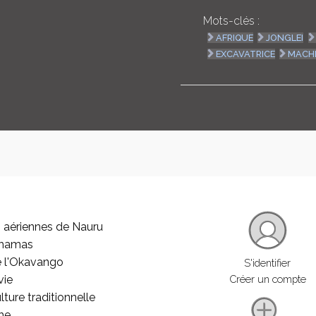
Mots-clés :
AFRIQUE
JONGLEI
EXCAVATRICE
MACH
 aériennes de Nauru
ahamas
e l'Okavango
S'identifier
vie
Créer un compte
lture traditionnelle
he