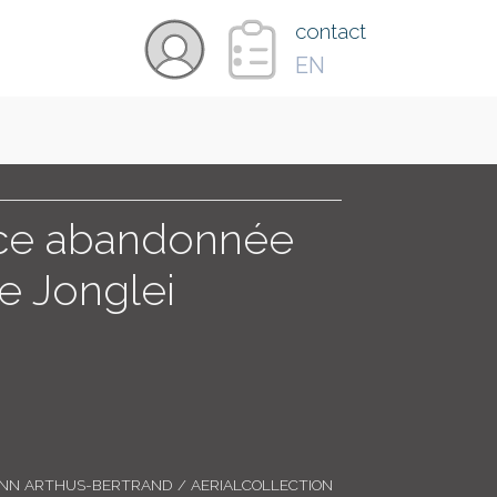
×
contact
EN
VIDÉOS
PAYS
ice abandonnée
e Jonglei
CARTE
COLLECTIONS
ANN ARTHUS-BERTRAND / AERIALCOLLECTION