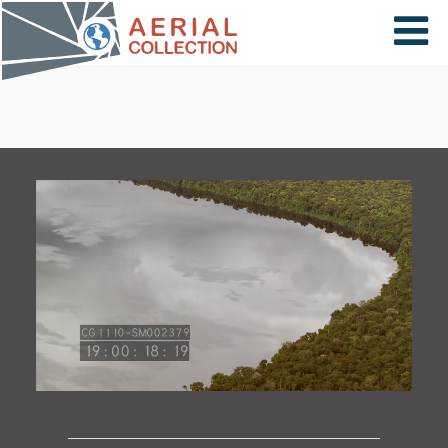
×
VIDÉOS
PAYS
CARTE
COLLECTIONS