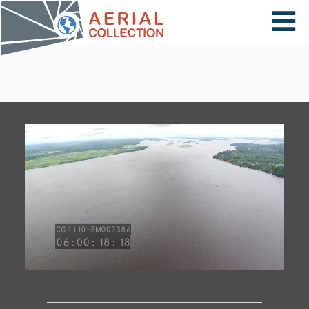
×
VIDÉOS
PAYS
CARTE
COLLECTIONS