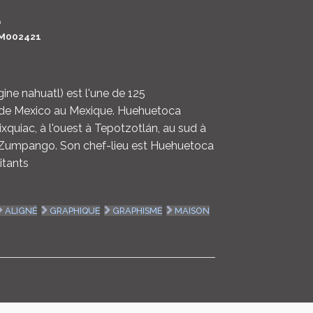
LOGIN
0
M002421
ENGLISH
ine nahuatl) est l'une de 125
t de Mexico au Mexique. Huehuetoca
xquiac, à l'ouest à Tepotzotlán, au sud à
à Zumpango. Son chef-lieu est Huehuetoca
itants
ALIGNÉ
GRAPHIQUE
GRAPHISME
MAISON