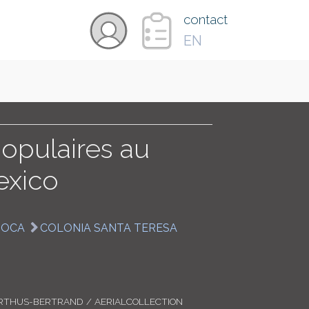
×
contact
EN
VIDÉOS
PAYS
populaires au
exico
CARTE
TOCA
COLONIA SANTA TERESA
COLLECTIONS
RTHUS-BERTRAND / AERIALCOLLECTION