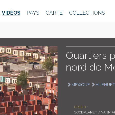
VIDÉOS
PAYS
CARTE
COLLECTIONS
Quartiers 
nord de M
MEXIQUE
HUEHUE
CRÉDIT :
GOODPLANET / YANN A