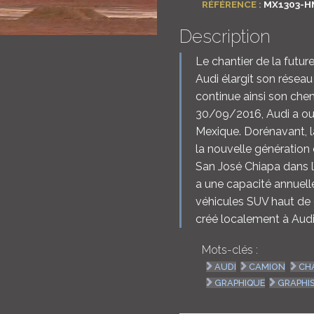
RÉFÉRENCE :
MX1303-H
Description
Le chantier de la futur
Audi élargit son résea
continue ainsi son che
30/09/2016, Audi a ou
Mexique. Dorénavant, 
la nouvelle génération
San José Chiapa dans l’
a une capacité annuell
véhicules SUV haut de
créé localement à Audi
Mots-clés :
AUDI
CAMION
CH
GRAPHIQUE
GRAPHI