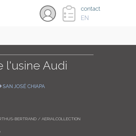
×
contact
EN
VIDÉOS
PAYS
 l'usine Audi
CARTE
SAN JOSÉ CHIAPA
COLLECTIONS
RTHUS-BERTRAND / AERIALCOLLECTION
0