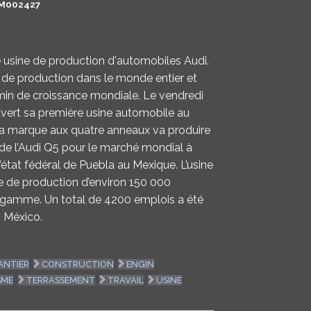
M002427
LOGIN
ENGLISH
e usine de production d'automobiles Audi.
u de production dans le monde entier et
min de croissance mondiale. Le vendredi
vert sa première usine automobile au
la marque aux quatre anneaux va produire
 de l’Audi Q5 pour le marché mondial à
état fédéral de Puebla au Mexique. L’usine
e de production d’environ 150 000
 gamme. Un total de 4200 emplois a été
 México.
ANTIER
CONSTRUCTION
ENGIN
SME
TERRASSEMENT
TRAVAIL
USINE