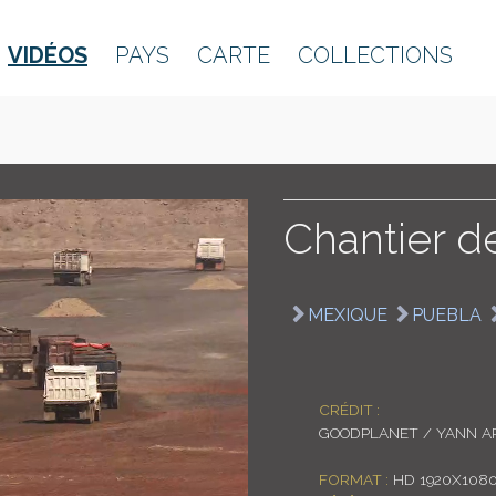
VIDÉOS
PAYS
CARTE
COLLECTIONS
Chantier de
MEXIQUE
PUEBLA
CRÉDIT :
GOODPLANET / YANN A
FORMAT :
HD 1920X108