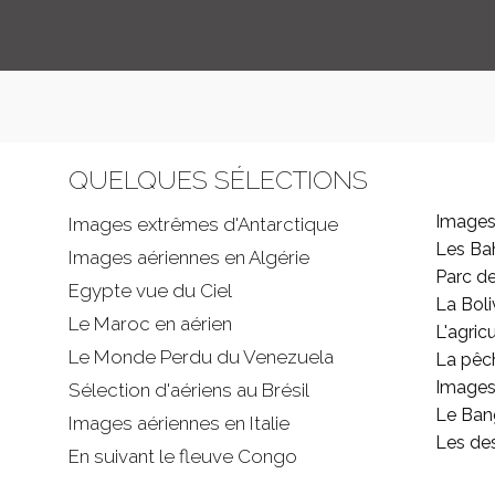
QUELQUES SÉLECTIONS
Images
Images extrêmes d'
Antarctique
Les B
Images aériennes en Algérie
Parc d
Egypte vue du Ciel
La Boli
Le Maroc en aérien
L'agricu
Le Monde Perdu du Venezuela
La pêc
Images 
Sélection d'aériens au Brésil
Le Ban
Images aériennes en Italie
Les de
En suivant le fleuve Congo