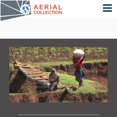
×
VIDÉOS
PAYS
CARTE
COLLECTIONS