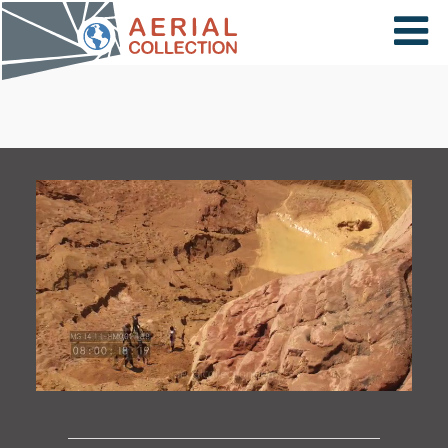
×
VIDÉOS
PAYS
CARTE
COLLECTIONS