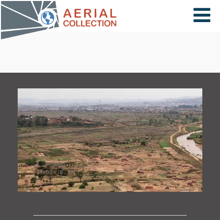
×
VIDÉOS
PAYS
CARTE
COLLECTIONS