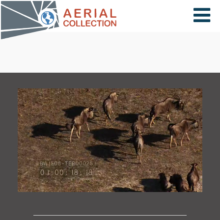
×
VIDÉOS
PAYS
CARTE
COLLECTIONS