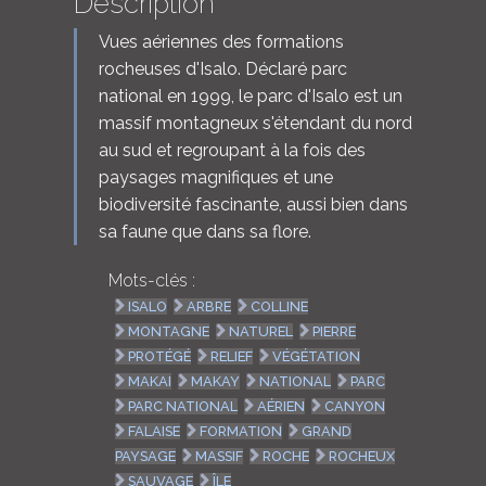
Description
Vues aériennes des formations
rocheuses d'Isalo. Déclaré parc
national en 1999, le parc d'Isalo est un
massif montagneux s'étendant du nord
au sud et regroupant à la fois des
paysages magnifiques et une
biodiversité fascinante, aussi bien dans
sa faune que dans sa flore.
Mots-clés :
ISALO
ARBRE
COLLINE
MONTAGNE
NATUREL
PIERRE
PROTÉGÉ
RELIEF
VÉGÉTATION
MAKAI
MAKAY
NATIONAL
PARC
PARC NATIONAL
AÉRIEN
CANYON
FALAISE
FORMATION
GRAND
PAYSAGE
MASSIF
ROCHE
ROCHEUX
SAUVAGE
ÎLE