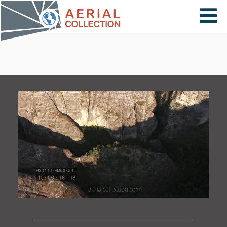
×
VIDÉOS
PAYS
CARTE
COLLECTIONS