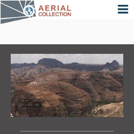
×
VIDÉOS
PAYS
CARTE
COLLECTIONS