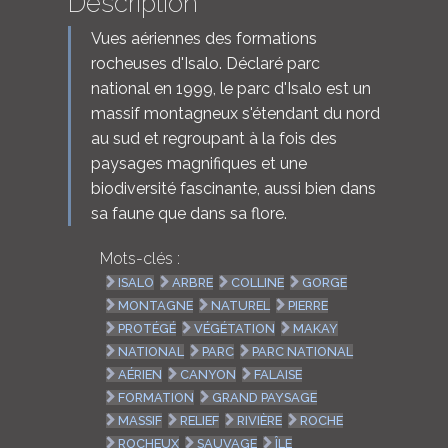
Description
Vues aériennes des formations
rocheuses d'Isalo. Déclaré parc
national en 1999, le parc d'Isalo est un
massif montagneux s'étendant du nord
au sud et regroupant à la fois des
paysages magnifiques et une
biodiversité fascinante, aussi bien dans
sa faune que dans sa flore.
Mots-clés :
ISALO
ARBRE
COLLINE
GORGE
MONTAGNE
NATUREL
PIERRE
PROTÉGÉ
VÉGÉTATION
MAKAY
NATIONAL
PARC
PARC NATIONAL
AÉRIEN
CANYON
FALAISE
FORMATION
GRAND PAYSAGE
MASSIF
RELIEF
RIVIÈRE
ROCHE
ROCHEUX
SAUVAGE
ÎLE