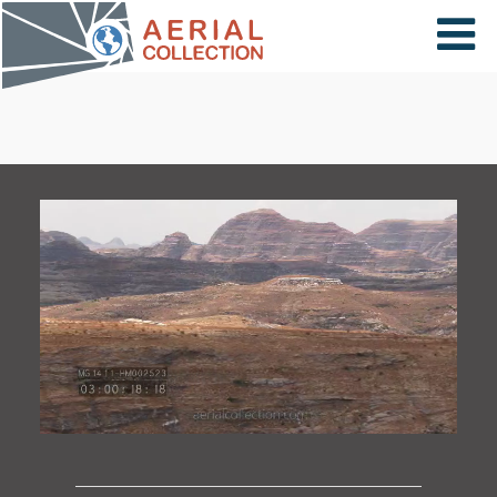
×
VIDÉOS
PAYS
CARTE
COLLECTIONS