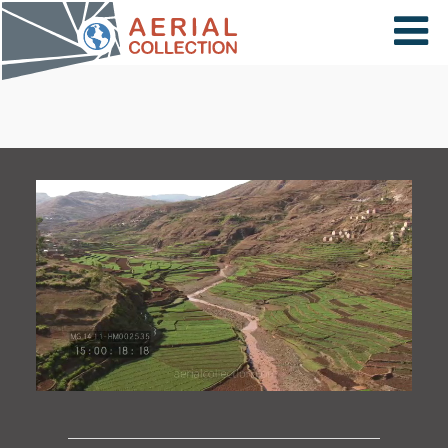
×
VIDÉOS
PAYS
CARTE
COLLECTIONS