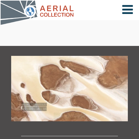
×
VIDÉOS
PAYS
CARTE
COLLECTIONS