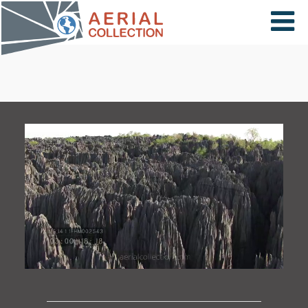
×
VIDÉOS
PAYS
CARTE
COLLECTIONS