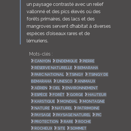
un paysage contrasté avec un relief
vallonné et des pics élevés où des
forêts primaires, des lacs et des
mangroves servent d’habitat à diverses
espèces d'oiseaux rares et de
lémuriens.
Mots-clés :
CANYON
ENDEMIQUE
PIERRE
RÉSERVE NATURELLE
BEMARAHA
PARC NATIONAL
TSINGY
TSINGY DE
BEMARAHA
UNESCO
ANIMAUX
AÉRIEN
CIEL
ENVIRONNEMENT
ESPÈCE
FORÊT
GORGE
HAUTEUR
KARSTIQUE
MONDIAL
MONTAGNE
NATURE
NATUREL
PATRIMOINE
PAYSAGE
PAYSAGE NATUREL
PIC
PROTECTION
RARE
ROCHE
ROCHEUX
SITE
SOMMET