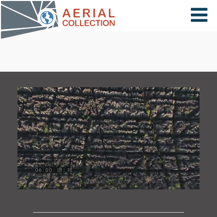
×
VIDÉOS
PAYS
CARTE
COLLECTIONS