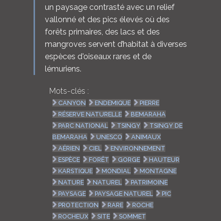
un paysage contrasté avec un relief
vallonné et des pics élevés où des
forêts primaires, des lacs et des
mangroves servent d’habitat à diverses
espèces d'oiseaux rares et de
lémuriens.
Mots-clés :
CANYON
ENDEMIQUE
PIERRE
RÉSERVE NATURELLE
BEMARAHA
PARC NATIONAL
TSINGY
TSINGY DE
BEMARAHA
UNESCO
ANIMAUX
AÉRIEN
CIEL
ENVIRONNEMENT
ESPÈCE
FORÊT
GORGE
HAUTEUR
KARSTIQUE
MONDIAL
MONTAGNE
NATURE
NATUREL
PATRIMOINE
PAYSAGE
PAYSAGE NATUREL
PIC
PROTECTION
RARE
ROCHE
ROCHEUX
SITE
SOMMET