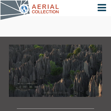
×
VIDÉOS
PAYS
CARTE
COLLECTIONS