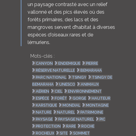
un paysage contrasté avec un relief
vallonné et des pics élevés où des
forêts primaires, des lacs et des
mangroves servent d’habitat à diverses
espèces d'oiseaux rares et de
lémuriens.
Mots-clés :
CANYON
ENDEMIQUE
PIERRE
RÉSERVE NATURELLE
BEMARAHA
PARC NATIONAL
TSINGY
TSINGY DE
BEMARAHA
UNESCO
ANIMAUX
AÉRIEN
CIEL
ENVIRONNEMENT
ESPÈCE
FORÊT
GORGE
HAUTEUR
KARSTIQUE
MONDIAL
MONTAGNE
NATURE
NATUREL
PATRIMOINE
PAYSAGE
PAYSAGE NATUREL
PIC
PROTECTION
RARE
ROCHE
ROCHEUX
SITE
SOMMET