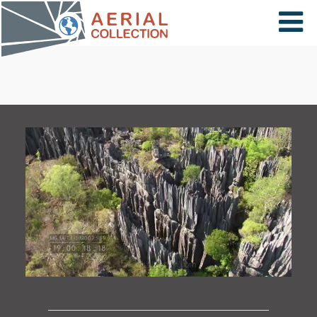
×
VIDÉOS
PAYS
CARTE
COLLECTIONS