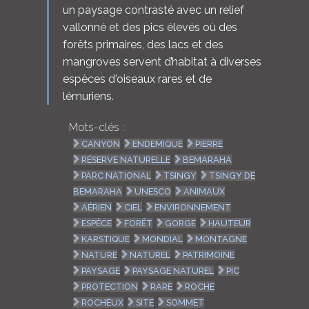
un paysage contrasté avec un relief
vallonné et des pics élevés où des
forêts primaires, des lacs et des
mangroves servent d’habitat à diverses
espèces d'oiseaux rares et de
lémuriens.
Mots-clés :
CANYON
ENDEMIQUE
PIERRE
RÉSERVE NATURELLE
BEMARAHA
PARC NATIONAL
TSINGY
TSINGY DE
BEMARAHA
UNESCO
ANIMAUX
AÉRIEN
CIEL
ENVIRONNEMENT
ESPÈCE
FORÊT
GORGE
HAUTEUR
KARSTIQUE
MONDIAL
MONTAGNE
NATURE
NATUREL
PATRIMOINE
PAYSAGE
PAYSAGE NATUREL
PIC
PROTECTION
RARE
ROCHE
ROCHEUX
SITE
SOMMET