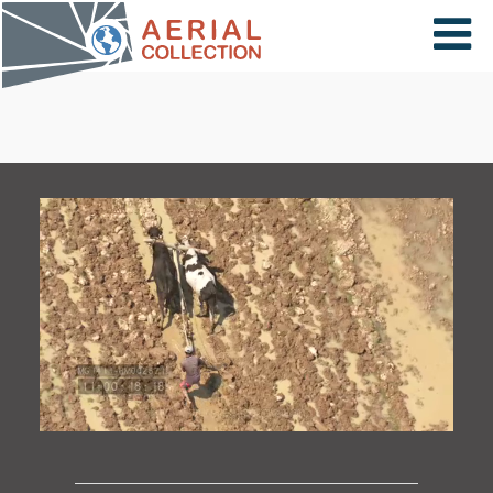
×
VIDÉOS
PAYS
CARTE
COLLECTIONS