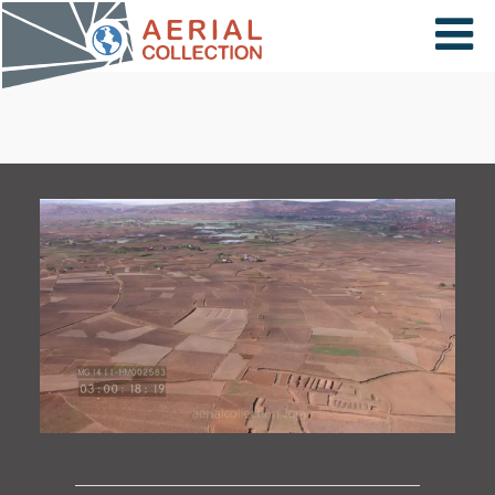
×
VIDÉOS
PAYS
CARTE
COLLECTIONS