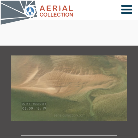
×
VIDÉOS
PAYS
CARTE
COLLECTIONS