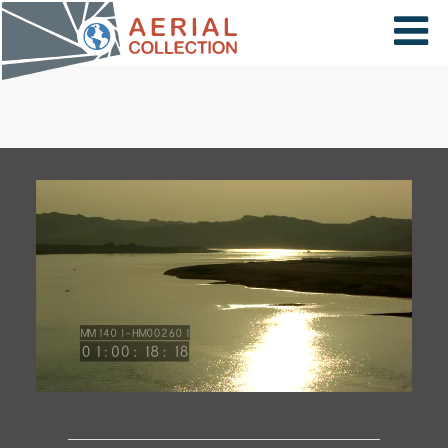
×
VIDÉOS
PAYS
CARTE
COLLECTIONS