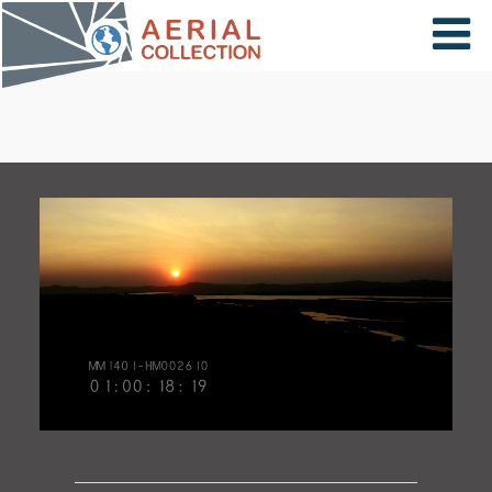
×
VIDÉOS
PAYS
CARTE
COLLECTIONS