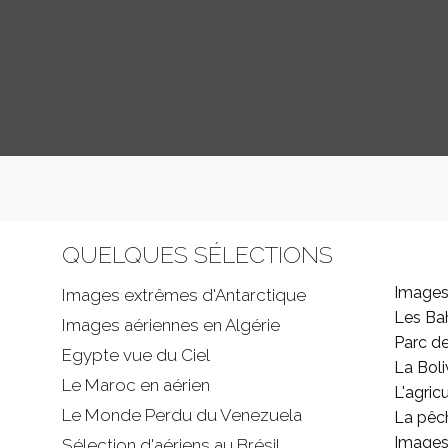
QUELQUES SÉLECTIONS
Images
Images extrêmes d'
Antarctique
Les B
Images aériennes en Algérie
Parc d
Egypte vue du Ciel
La Boli
Le Maroc en aérien
L'agricu
Le Monde Perdu du Venezuela
La pêc
Images 
Sélection d'aériens au Brésil