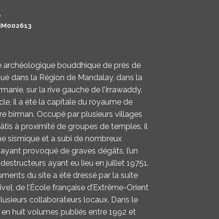
LOGIN
0
M002613
ENGLISH
te archéologique bouddhique de près de
itué dans la Région de Mandalay, dans la
rmanie, sur la rive gauche de l’Irrawaddy.
iècle, il a été la capitale du royaume de
re birman. Occupé par plusieurs villages
is à proximité de groupes de temples, il
ne sismique et a subi de nombreux
ayant provoqué de graves dégâts, l’un
destructeurs ayant eu lieu en juillet 19751.
ments du site a été dressé par la suite
hive], de l’École française d’Extrême-Orient
lusieurs collaborateurs locaux. Dans le
 en huit volumes publiés entre 1992 et