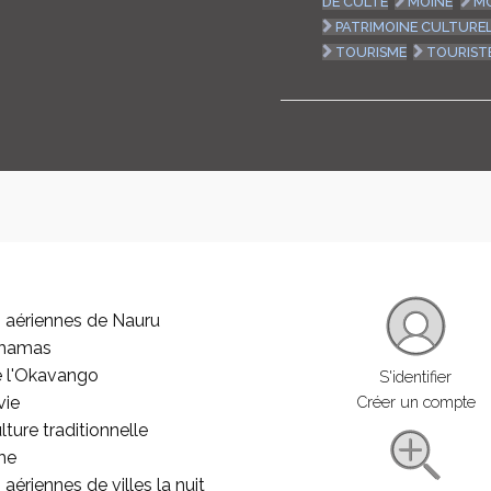
DE CULTE
MOINE
M
PATRIMOINE CULTURE
TOURISME
TOURIST
 aériennes de Nauru
ahamas
e l'Okavango
S'identifier
vie
Créer un compte
lture traditionnelle
he
aériennes de villes la nuit