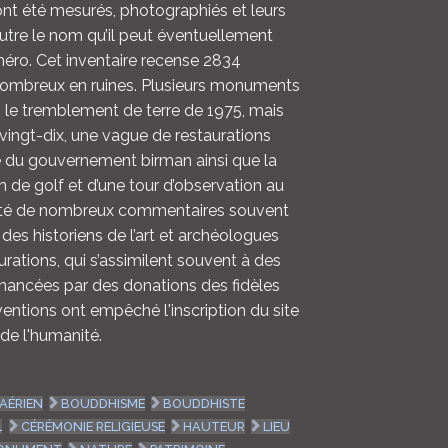
nt été mesurés, photographiés et leurs
outre le nom qu’il peut éventuellement
méro. Cet inventaire recense 2834
ombreux en ruines. Plusieurs monuments
s le tremblement de terre de 1975, mais
vingt-dix, une vague de restaurations
de du gouvernement birman ainsi que la
in de golf et d’une tour d’observation au
scité de nombreux commentaires souvent
t des historiens de l’art et archéologues
rations, qui s’assimilent souvent à des
financées par des donations des fidèles
entions ont empêché l'inscription du site
de l'humanité.
AÉRIEN
BOUDDHISME
BOUDDHISTE
L
CÉRÉMONIE RELIGIEUSE
HAUTEUR
LIEU