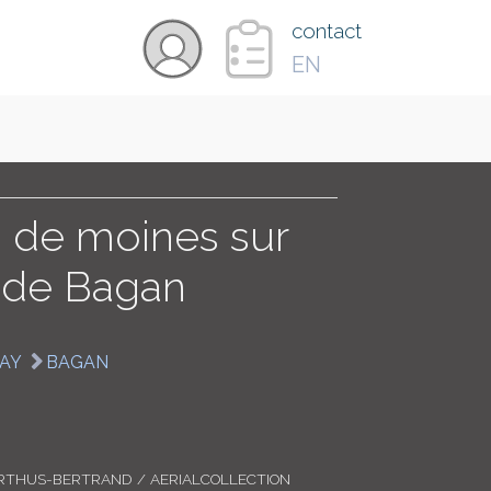
×
contact
EN
VIDÉOS
PAYS
 de moines sur
 de Bagan
CARTE
AY
BAGAN
COLLECTIONS
RTHUS-BERTRAND / AERIALCOLLECTION