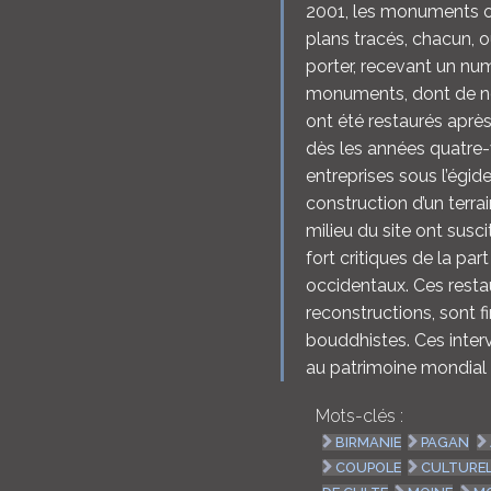
2001, les monuments o
plans tracés, chacun, 
porter, recevant un nu
monuments, dont de n
ont été restaurés aprè
dès les années quatre-
entreprises sous l’égi
construction d’un terra
milieu du site ont su
fort critiques de la par
occidentaux. Ces restau
reconstructions, sont 
bouddhistes. Ces interv
au patrimoine mondial 
Mots-clés :
BIRMANIE
PAGAN
COUPOLE
CULTURE