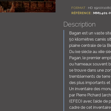
FORMAT :
HD 1920X108
RÉFÉRENCE :
MM1401-H
Description
Bagan est un vaste si
50 kilomètres carrés s
plaine centrale de la Bi
Du ixe siècle au xiiie s
Pagan, le premier empi
ou hameaux souvent bât
se trouve dans une zo
tremblements de terre 
des plus importants et 
Un inventaire des monu
par Pierre Pichard [arc
(EFEO) avec l’aide de p
cadre de cet inventaire