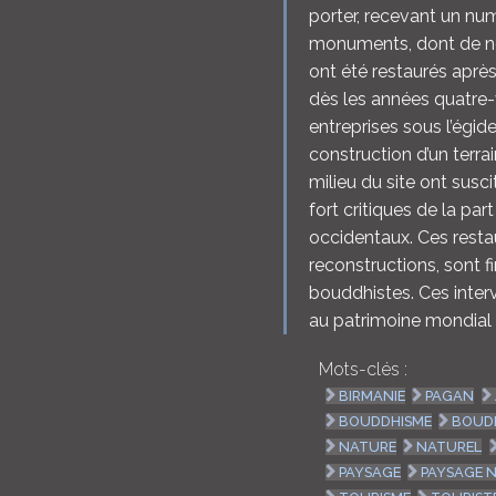
porter, recevant un nu
monuments, dont de n
ont été restaurés aprè
dès les années quatre-
entreprises sous l’égi
construction d’un terra
milieu du site ont su
fort critiques de la par
occidentaux. Ces restau
reconstructions, sont 
bouddhistes. Ces interv
au patrimoine mondial 
Mots-clés :
BIRMANIE
PAGAN
BOUDDHISME
BOUD
NATURE
NATUREL
PAYSAGE
PAYSAGE 