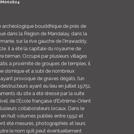
HM002624
LOGIN
ENGLISH
te archéologique bouddhique de près de
itué dans la Région de Mandalay, dans la
rmanie, sur la rive gauche de l’Irrawaddy.
iècle, il a été la capitale du royaume de
re birman. Occupé par plusieurs villages
is à proximité de groupes de temples, il
ne sismique et a subi de nombreux
ayant provoqué de graves dégâts, l’un
destructeurs ayant eu lieu en juillet 19751.
ments du site a été dressé par la suite
hive], de l’École française d’Extrême-Orient
lusieurs collaborateurs locaux. Dans le
 en huit volumes publiés entre 1992 et
nt été mesurés, photographiés et leurs
outre le nom qu’il peut éventuellement