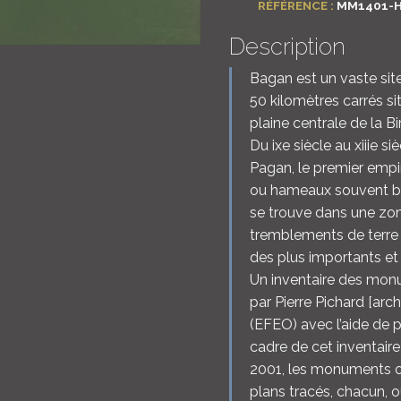
RÉFÉRENCE :
MM1401-
Description
Bagan est un vaste si
50 kilomètres carrés s
plaine centrale de la Bi
Du ixe siècle au xiiie s
Pagan, le premier empi
ou hameaux souvent bât
se trouve dans une zo
tremblements de terre 
des plus importants et 
Un inventaire des monu
par Pierre Pichard [arc
(EFEO) avec l’aide de p
cadre de cet inventaire
2001, les monuments o
plans tracés, chacun, 