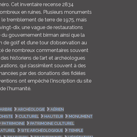
méro. Cet inventaire recense 2834
ombreux en ruines. Plusieurs monuments
s le tremblement de terre de 1975, mais
vingt-dix, une vague de restaurations
de du gouvernement birman ainsi que la
in de golf et d’une tour d’observation au
scité de nombreux commentaires souvent
t des historiens de l’art et archéologues
rations, qui s’assimilent souvent à des
financées par des donations des fidèles
entions ont empêché l'inscription du site
de l'humanité.
ARBRE
ARCHÉOLOGIE
AÉRIEN
DHISTE
CULTUREL
HAUTEUR
MONUMENT
PATRIMOINE
PATRIMOINE CULTUREL
NATUREL
SITE ARCHÉOLOGIQUE
TEMPLE