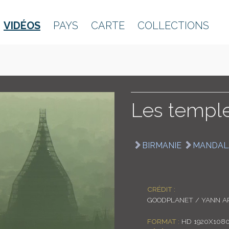
VIDÉOS
PAYS
CARTE
COLLECTIONS
Les templ
BIRMANIE
MANDAL
CRÉDIT :
GOODPLANET / YANN A
FORMAT :
HD 1920X108