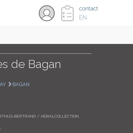
×
contact
EN
VIDÉOS
PAYS
es de Bagan
CARTE
AY
BAGAN
COLLECTIONS
RTHUS-BERTRAND / AERIALCOLLECTION
0