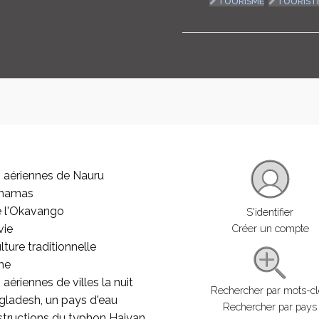
TOURISME
TOURIST
 aériennes de Nauru
ahamas
e l'Okavango
S'identifier
vie
Créer un compte
lture traditionnelle
he
aériennes de villes la nuit
Rechercher par mots-c
gladesh, un pays d'eau
Rechercher par pays
structions du typhon Haiyan