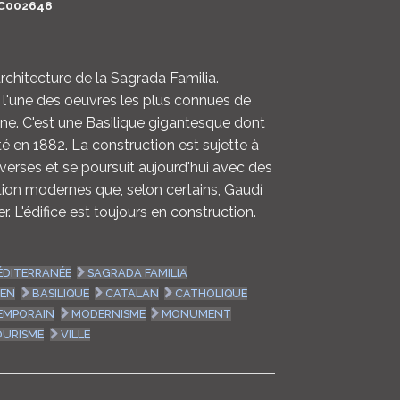
C002648
LOGIN
ENGLISH
architecture de la Sagrada Familia.
 l'une des oeuvres les plus connues de
ne. C'est une Basilique gigantesque dont
é en 1882. La construction est sujette à
rses et se poursuit aujourd'hui avec des
ion modernes que, selon certains, Gaudí
er. L'édifice est toujours en construction.
ÉDITERRANÉE
SAGRADA FAMILIA
IEN
BASILIQUE
CATALAN
CATHOLIQUE
EMPORAIN
MODERNISME
MONUMENT
OURISME
VILLE