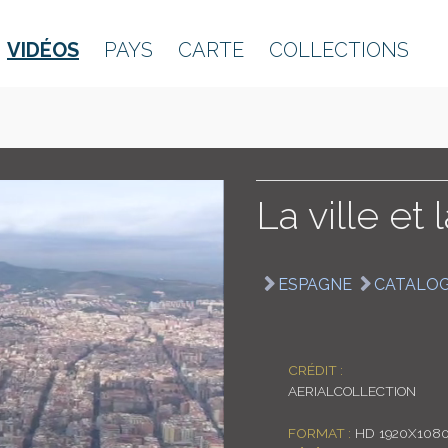
VIDÉOS
PAYS
CARTE
COLLECTIONS
La ville et
ESPAGNE
CATALO
CRÉDIT :
AERIALCOLLECTION
FORMAT :
HD 1920X1080