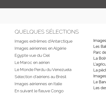
QUELQUES SÉLECTIONS
Images
Images extrêmes d'
Antarctique
Les B
Images aériennes en Algérie
Parc d
Egypte vue du Ciel
La Boli
Le Maroc en aérien
L'agricu
Le Monde Perdu du Venezuela
La pêc
Images 
Sélection d'aériens au Brésil
Le Ban
Images aériennes en Italie
Les de
En suivant le fleuve Congo