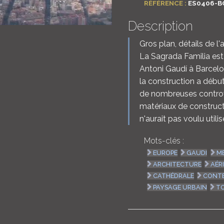
RÉFÉRENCE :
ES0406-B
Description
Gros plan, détails de l'
La Sagrada Familia est
Antoni Gaudí à Barcelo
la construction a début
de nombreuses controve
matériaux de construct
n'aurait pas voulu utilis
Mots-clés :
EUROPE
GAUDI
M
ARCHITECTURE
AÉR
CATHÉDRALE
CONT
PAYSAGE URBAIN
T