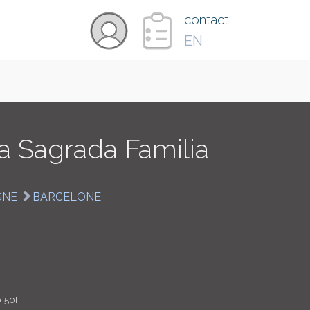
×
contact
EN
VIDÉOS
PAYS
 la Sagrada Familia
CARTE
GNE
BARCELONE
COLLECTIONS
 50I