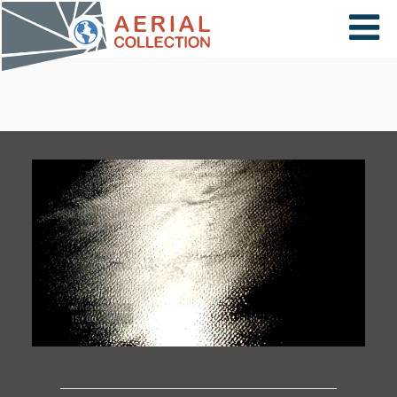
×
VIDÉOS
PAYS
CARTE
COLLECTIONS