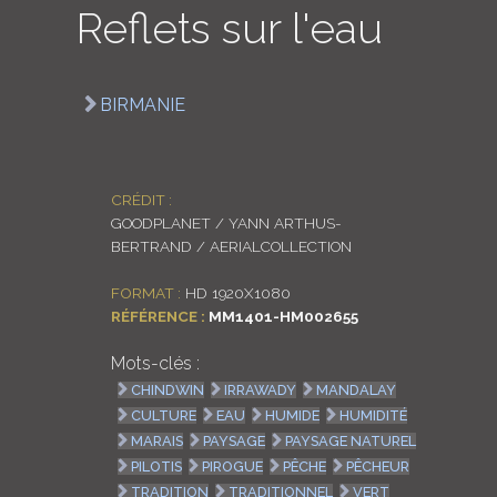
Reflets sur l'eau
LOGIN
ENGLISH
BIRMANIE
CRÉDIT :
GOODPLANET / YANN ARTHUS-
BERTRAND / AERIALCOLLECTION
FORMAT :
HD 1920X1080
RÉFÉRENCE :
MM1401-HM002655
Mots-clés :
CHINDWIN
IRRAWADY
MANDALAY
CULTURE
EAU
HUMIDE
HUMIDITÉ
MARAIS
PAYSAGE
PAYSAGE NATUREL
PILOTIS
PIROGUE
PÊCHE
PÊCHEUR
TRADITION
TRADITIONNEL
VERT