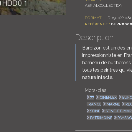
AERIALCOLLECTION
FORMAT :
HD 1920X108
RÉFÉRENCE :
BCPR0000
Description
Barbizon est un des en
impressionniste en Fra
hameau de bûcherons ac
tous les peintres qui vi
nature intacte.
Mots-clés :
77
CINEFLEX
EURO
FRANCE
MARNE
RÉG
SEINE
SEINE-ET-MA
PATRIMOINE
PAYSAG