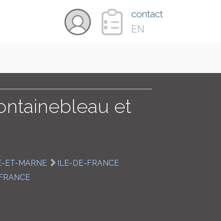
×
contact
EN
VIDÉOS
PAYS
ontainebleau et
CARTE
E-ET-MARNE
ILE-DE-FRANCE
COLLECTIONS
-FRANCE