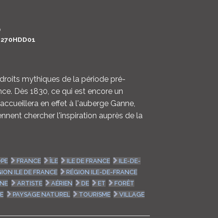
LOGIN
0
ENGLISH
270HDD01
droits mythiques de la période pré-
nce. Dès 1830, ce qui est encore un
cueillera en effet à l'auberge Ganne,
ennent chercher l'inspiration auprès de la
PE
FRANCE
ÎLE
ILE DE FRANCE
ILE-DE-
ION ILE DE FRANCE
RÉGION ILE-DE-FRANCE
RNE
ARTISTE
AÉRIEN
DE
ET
FORÊT
E
PAYSAGE NATUREL
TOURISME
VILLAGE