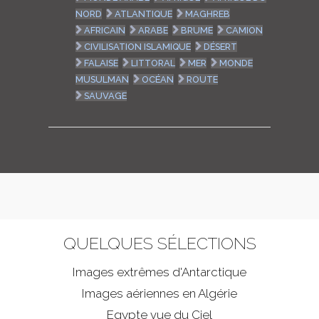
NORD
ATLANTIQUE
MAGHREB
AFRICAIN
ARABE
BRUME
CAMION
CIVILISATION ISLAMIQUE
DÉSERT
FALAISE
LITTORAL
MER
MONDE
MUSULMAN
OCÉAN
ROUTE
SAUVAGE
QUELQUES SÉLECTIONS
Images extrêmes d'
Antarctique
Images aériennes en Algérie
Egypte vue du Ciel