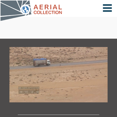
×
VIDÉOS
PAYS
CARTE
COLLECTIONS