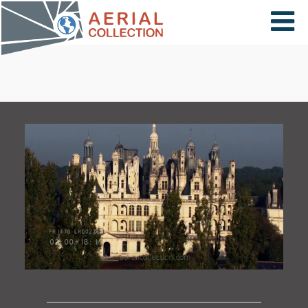
×
VIDÉOS
PAYS
CARTE
COLLECTIONS