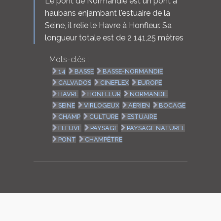
Le pont de Normandie est un pont à
haubans enjambant l'estuaire de la
Seine, il relie le Havre à Honfleur. Sa
longueur totale est de 2 141,25 mètres
Mots-clés :
14
BASSE
BASSE-NORMANDIE
CALVADOS
CINEFLEX
EUROPE
HAVRE
HONFLEUR
NORMANDIE
SEINE
VIRLOGEUX
AÉRIEN
BOCAGE
CHAMP
CULTURE
ESTUAIRE
FLEUVE
PAYSAGE
PAYSAGE NATUREL
PONT
CHAMPÊTRE