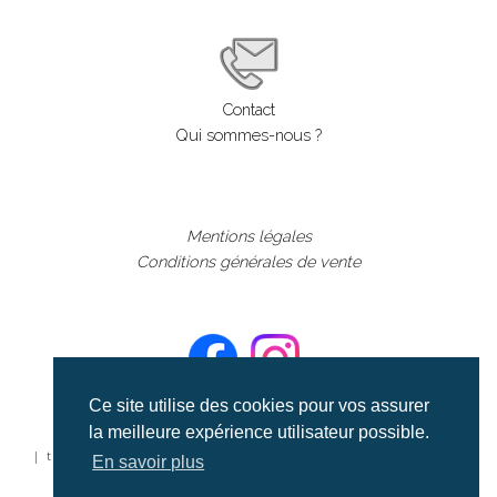
Contact
Qui sommes-nous ?
Mentions légales
Conditions générales de vente
Ce site utilise des cookies pour vos assurer
la meilleure expérience utilisateur possible.
©aerialcollection marque déposée 2024
| tous droits réservés | aerialcollection.fr banque d'images
En savoir plus
aériennes et documentaires video et cinéma |