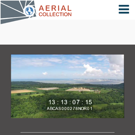
×
VIDÉOS
PAYS
CARTE
COLLECTIONS