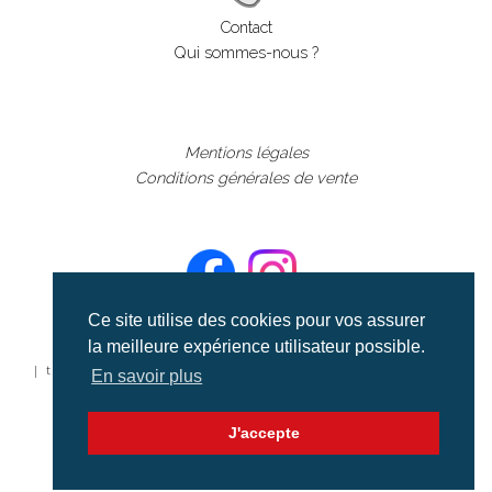
Contact
Qui sommes-nous ?
Mentions légales
Conditions générales de vente
Ce site utilise des cookies pour vos assurer
la meilleure expérience utilisateur possible.
©aerialcollection marque déposée 2024
| tous droits réservés | aerialcollection.fr banque d'images
En savoir plus
aériennes et documentaires video et cinéma |
J'accepte