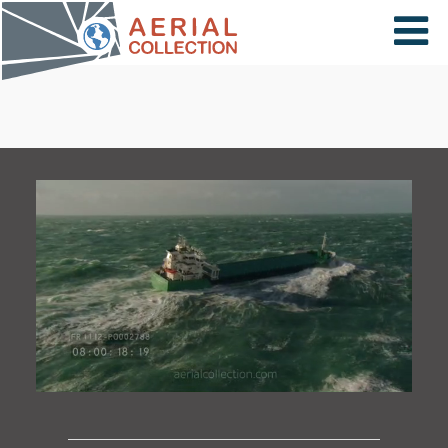
×
VIDÉOS
PAYS
CARTE
COLLECTIONS