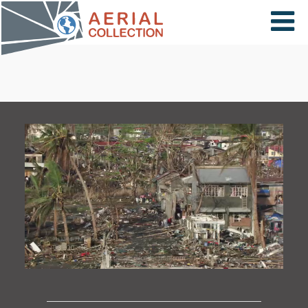
×
VIDÉOS
PAYS
CARTE
COLLECTIONS