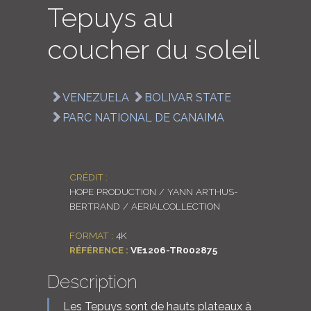
Tepuys au
LOGIN
coucher du soleil
ENGLISH
VENEZUELA
BOLIVAR STATE
PARC NATIONAL DE CANAIMA
CRÉDIT :
HOPE PRODUCTION / YANN ARTHUS-
BERTRAND / AERIALCOLLECTION
FORMAT :
4K
RÉFÉRENCE :
VE1206-TR002875
Description
Les Tepuys sont de hauts plateaux à