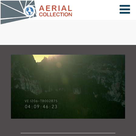
×
VIDÉOS
PAYS
CARTE
COLLECTIONS