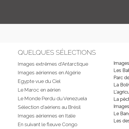
QUELQUES SÉLECTIONS
Images
Images extrêmes d'
Antarctique
Les B
Images aériennes en Algérie
Parc d
Egypte vue du Ciel
La Boli
Le Maroc en aérien
L'agricu
Le Monde Perdu du Venezuela
La pêc
Images 
Sélection d'aériens au Brésil
Le Ban
Images aériennes en Italie
Les de
En suivant le fleuve Congo