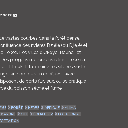
LOGIN
0
M002893
ENGLISH
 de vastes courbes dans la forêt dense.
onfluence des rivières Dziélé (ou Djiélé) et
 de Lékéti. Les villes d'Okoyo, Boundji et
 Des pirogues motorisées relient Lékéti à
 et Loukoléla, deux villes situées sur la
Congo, au nord de son confluent avec
disposent de ports fluviaux, où se pratique
e du poisson séché et fumé.
EAU
FORÊT
HERBE
AFRIQUE
ALIMA
ARBRE
CIEL
ÉQUATEUR
ÉQUATORIAL
ÉGÉTATION