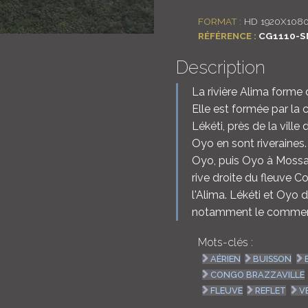
FORMAT :
HD 1920X108
RÉFÉRENCE :
CG1110-S
Description
La rivière Alima forme
Elle est formée par la c
Lékéti, près de la ville
Oyo en sont riveraines.
Oyo, puis Oyo à Mossaka
rive droite du fleuve 
l'Alima. Lékéti et Oyo 
notamment le commerc
Mots-clés :
AÉRIEN
BUISSON
CONGO BRAZZAVILLE
FLEUVE
REFLET
V