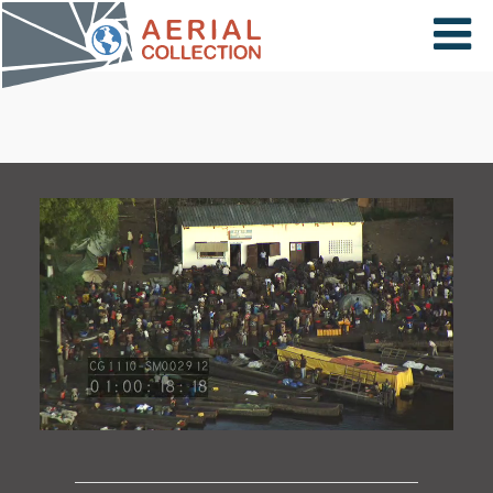
×
VIDÉOS
PAYS
CARTE
COLLECTIONS