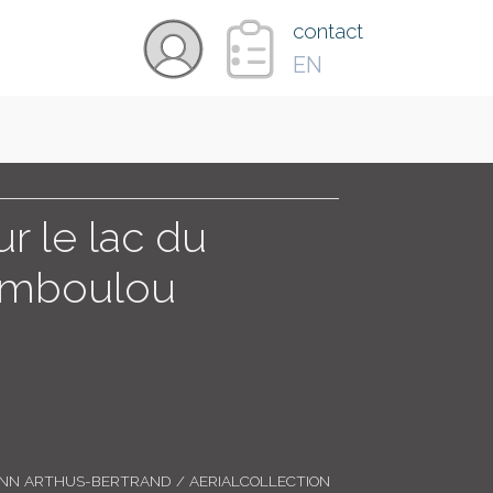
×
contact
EN
VIDÉOS
PAYS
r le lac du
'Imboulou
CARTE
COLLECTIONS
ANN ARTHUS-BERTRAND / AERIALCOLLECTION