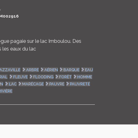
LOGIN
0
M002916
ENGLISH
gue pagaie sur le lac Imboulou. Des
s les eaux du lac
AZZAVILLE
ARBRE
AÉRIEN
BARQUE
EAU
RIAL
FLEUVE
FLOODING
FORÊT
HOMME
ON
LAC
MARÉCAGE
PAUVRE
PAUVRETÉ
RIVIÈRE