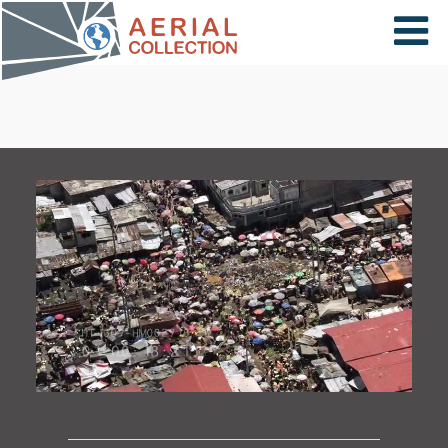
×
VIDÉOS
PAYS
CARTE
COLLECTIONS