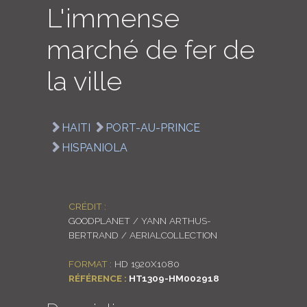
L'immense
LOGIN
marché de fer de
ENGLISH
la ville
HAITI
PORT-AU-PRINCE
HISPANIOLA
CRÉDIT :
GOODPLANET / YANN ARTHUS-
BERTRAND / AERIALCOLLECTION
FORMAT :
HD 1920X1080
RÉFÉRENCE :
HT1309-HM002918