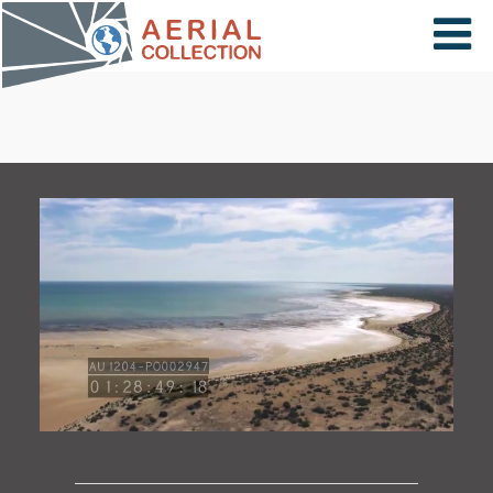
×
VIDÉOS
PAYS
CARTE
COLLECTIONS