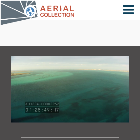
×
VIDÉOS
PAYS
CARTE
COLLECTIONS