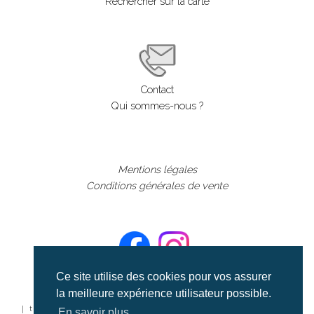
Rechercher sur la carte
Contact
Qui sommes-nous ?
Mentions légales
Conditions générales de vente
Ce site utilise des cookies pour vos assurer
la meilleure expérience utilisateur possible.
©aerialcollection marque déposée 2024
| tous droits réservés | aerialcollection.fr banque d'images
En savoir plus